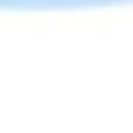
Курсове по
български
език и