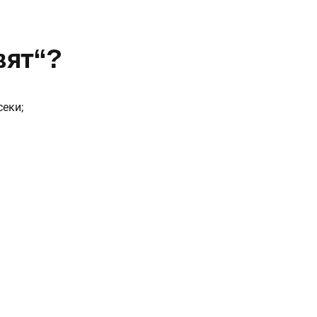
вят“?
еки;