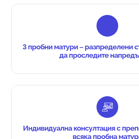
3 пробни матури – разпределени с
да проследите напредъ
Индивидуална консултация с преп
всяка пробна матур