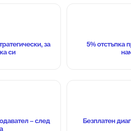
тратегически, за
5% отстъпка п
ка си
на
одавател – след
Безплатен диаг
а