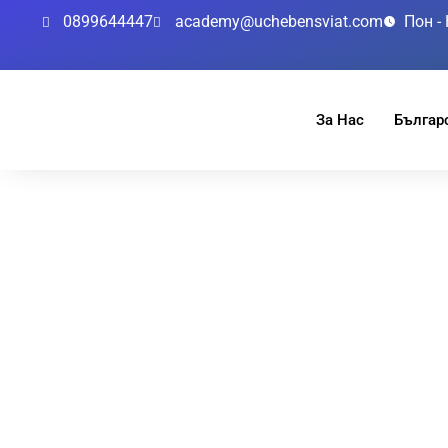
0899644447
academy@uchebensviat.com
Пон - 
За Нас
Българс
Подготовка 