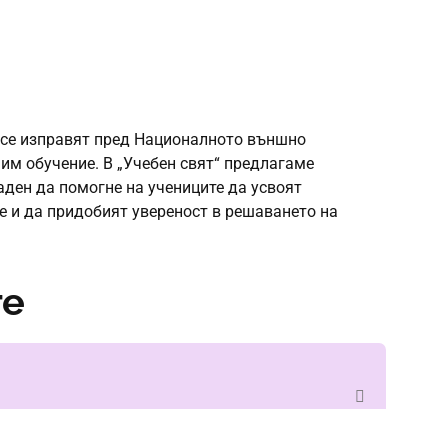
се
изправят
пред
Националното
външно
им
обучение
. В „
Учебен
свят
“
предлагаме
аден
да
помогне
на
учениците
да
усвоят
е
и
да
придобият
увереност
в
решаването
на
те