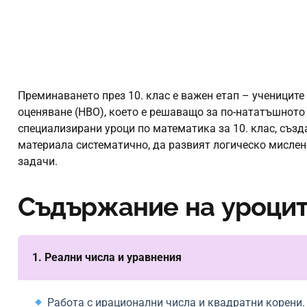
Преминаването
през
10.
клас
е
важен
етап
–
учениците
оценяване
(НВО),
което
е
решаващо
за
по-нататъшното
специализирани уроци
по
математика
за
10.
клас
,
създ
материала
систематично
,
да
развият
логическо
мислен
задачи
.
Съдържание на уроци
1. Реални числа и уравнения
Работа с ирационални числа и квадратни корени.