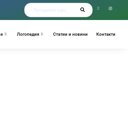
ве
Логопедия
Статии и новини
Контакти
О 10. клас