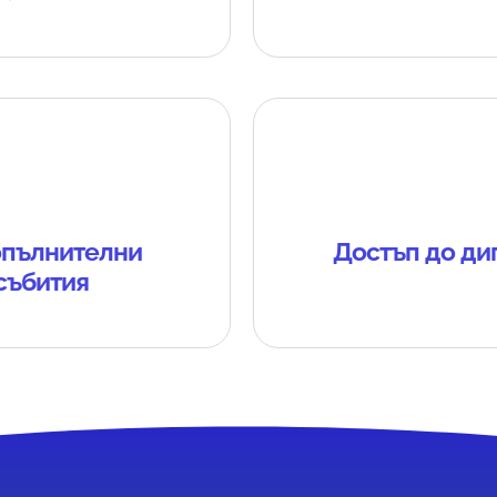
опълнителни
Достъп до диг
събития