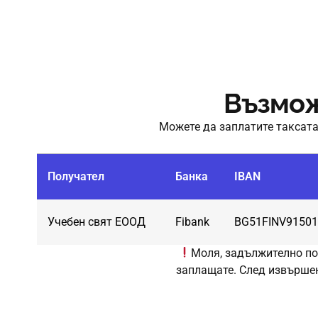
Възмож
Можете
да
заплатите
таксат
Получател
Банка
IBAN
Учебен свят ЕООД
Fibank
BG51FINV91501
Моля
,
задължително
по
заплащате
.
След
извърше