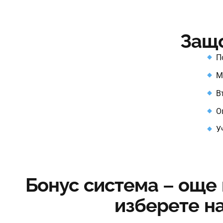
Защо
П
М
В
О
У
Бонус система – още
изберете н