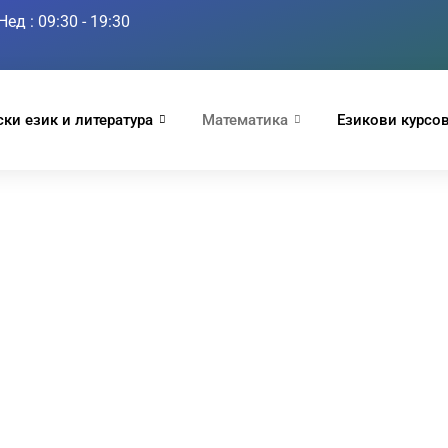
Нед : 09:30 - 19:30
ки език и литература
Математика
Езикови курсо
по математика за НВ