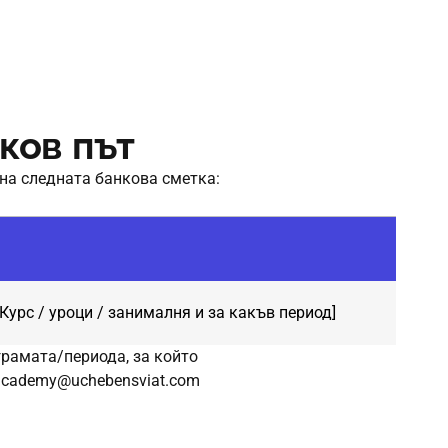
ков път
на
следната
банкова
сметка
:
[Курс / уроци / занималня и за какъв период]
грамата
/
периода
,
за
който
academy@uchebensviat.com