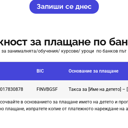
Запиши се днес
ност за плащане по бан
а
за
занималнята
/
обучения
/ курсове/ уроци
по
банков
път
BIC
Основание за плащане
017830878
FINVBGSF
Такса за [Име на детето] – 
сочвайте
в
основанието
за
плащане
името
на
детето
и
про
но
плащане
,
изпратете
копие
от
платежното
нареждане
на