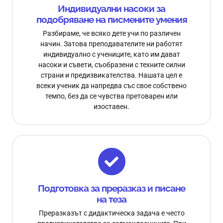
Индивидуални насоки за
подобряване на писмените умения
Разбираме, че всяко дете учи по различен
начин. Затова преподавателите ни работят
индивидуално с учениците, като им дават
насоки и съвети, съобразени с техните силни
страни и предизвикателства. Нашата цел е
всеки ученик да напредва със свое собствено
темпо, без да се чувства претоварен или
изоставен.
Подготовка за преразказ и писане
на теза
Преразказът с дидактическа задача е често