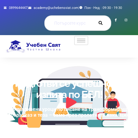
0899644447
academy@uchebensviat.com
Пон - Нед : 09:30 - 19:30
Подготви се успешно за
изпита по БЕЛ!
Интензивени уроци по писане на трансформиращ
преразказ и теза – само през пролетната ваканция!