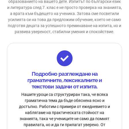
образованието на вашето дете. Изпитът по български език
и литература след 7. клас е не просто проверка на знанията,
а врата към бъдещето на ученика. Затова сме посветили
усилията си на това да предложим обучение, което не само
подготвя децата за успешното преминаване на изпита, но и
развива увереност, стабилни умения и спокойствие.
Подробно разглеждане на
граматичните, лексикалните и
текстови задачи от изпита.
Нашите уроци са структуриран така, че всяка
граматична тема да бъде обяснена ясно и
достъпно. Работим с примери от ежедневието и
наблягаме на практическата стойност на
знанията, така че учениците не само да помнят
правилата, но и да ги прилагат уверено. От