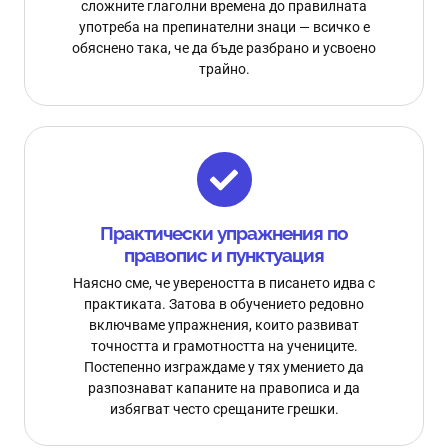
сложните глаголни времена до правилната
употреба на препинателни знаци — всичко е
обяснено така, че да бъде разбрано и усвоено
трайно.
Практически упражнения по
правопис и пунктуация
Наясно сме, че увереността в писането идва с
практиката. Затова в обучението редовно
включваме упражнения, които развиват
точността и грамотността на учениците.
Постепенно изграждаме у тях умението да
разпознават капаните на правописа и да
избягват често срещаните грешки.