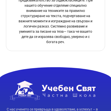
предизвикателство за седмокласниците. При
нашето обучение отделяме специално
внимание на техниките за правилно
структуриране на текста, подчертаване на
важните моменти и изграждане на свързан и
логичен разказ. Системно развиваме и
уменията за писане на теза— така че вашето
дете да се изразява свободно, уверено и с
богата реч.
С нас ученето се превръща в удоволствие, а успехът – в