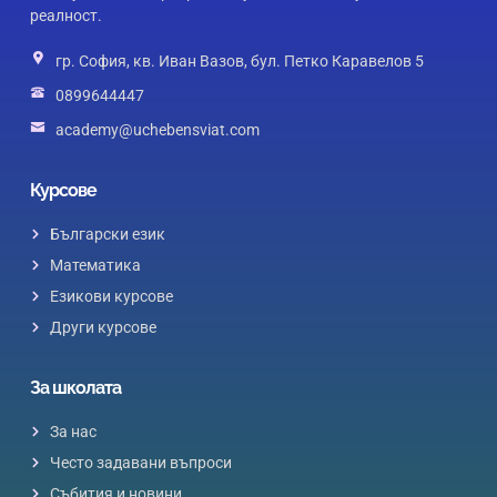
реалност.
гр. София, кв. Иван Вазов, бул. Петко Каравелов 5
0899644447
academy@uchebensviat.com
Курсове
Български език
Математика
Езикови курсове
Други курсове
За школата
За нас
Често задавани въпроси
Събития и новини