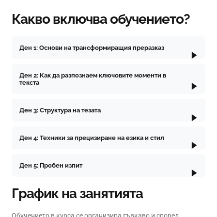
Какво включва обучението?
Ден 1: Основи на трансформиращия преразказ
Ден 2: Как да разпознаем ключовите моменти в
текста
Ден 3: Структура на тезата
Ден 4: Техники за прецизиране на езика и стил
Ден 5: Пробен изпит
График на занятията
Обучението в курса се организира гъвкаво и според