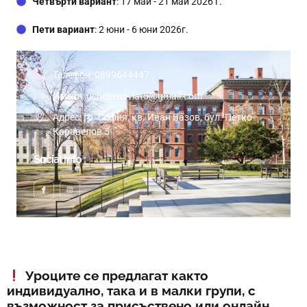
Четвърти вариант
: 17 май - 21 май 2026 г.
Пети вариант
: 2 юни - 6 юни 2026г.
Телефон: 0899644447
Имейл: uchebensviat5@gmail.com
Адрес: гр. София, кв. Иван Вазов, бул. Петко
Каравелов 5
Social info :
Уроците се предлагат както
индивидуално, така и в малки групи, с
възможност за присъствено или онлайн