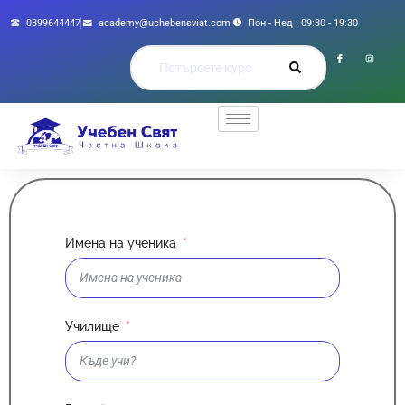
0899644447
academy@uchebensviat.com
Пон - Нед : 09:30 - 19:30
Имена на ученика
Училище