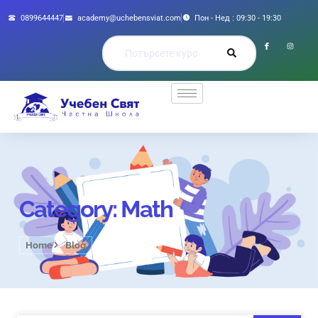
0899644447
academy@uchebensviat.com
Пон - Нед : 09:30 - 19:30
Category: Math
Home
Blog