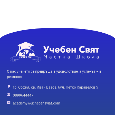
С нас ученето се превръща в удоволствие, а успехът – в
реалност.
гр. София, кв. Иван Вазов, бул. Петко Каравелов 5
0899644447
academy@uchebensviat.com